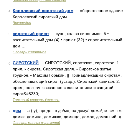
Большой медицинский словарь
Королевский сиротский дом
— общественное здание
4
Королевский сиротский дом …
Википедия
сиротский приют
— сущ., кол во синонимов: 5 •
5
воспитательный дом (4) • приют (32) • сиропитательный
дом …
Словарь синонимов
СИРОТСКИЙ
— СИРОТСКИЙ, сиротская, сиротское. 1.
6
прил. к сирота. Сиротская доля. «Сиротское житье
трудное.» Максим Горький. || Принадлежащий сиротам,
обеспечивающий сирот (устар.). Сиротский капитал. 2.
прил., по знач. связанное с воспитанием и защитой
сирот&#8230; …
Толковый словарь Ушакова
дом
— а ( у); предл., в до/ме, на дому/; дома/; м. см. тж.
7
домик, домина, домишко, домище, домок, домашний, д …
Словарь многих выражений