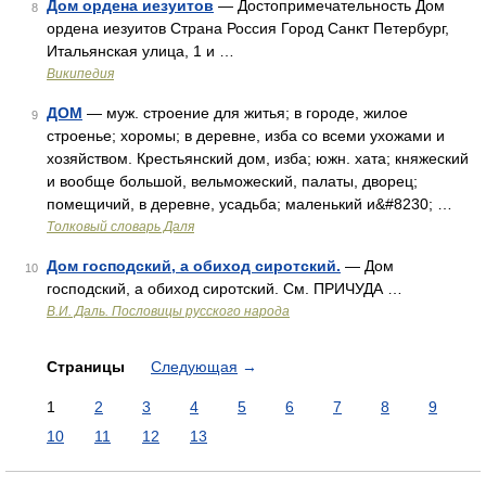
Дом ордена иезуитов
— Достопримечательность Дом
8
ордена иезуитов Страна Россия Город Санкт Петербург,
Итальянская улица, 1 и …
Википедия
ДОМ
— муж. строение для житья; в городе, жилое
9
строенье; хоромы; в деревне, изба со всеми ухожами и
хозяйством. Крестьянский дом, изба; южн. хата; княжеский
и вообще большой, вельможеский, палаты, дворец;
помещичий, в деревне, усадьба; маленький и&#8230; …
Толковый словарь Даля
Дом господский, а обиход сиротский.
— Дом
10
господский, а обиход сиротский. См. ПРИЧУДА …
В.И. Даль. Пословицы русского народа
Страницы
Следующая
→
1
2
3
4
5
6
7
8
9
10
11
12
13